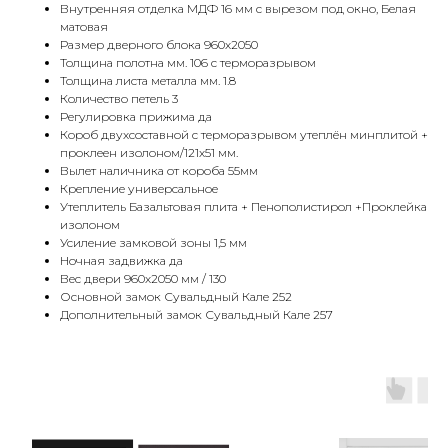
Внутренняя отделка МДФ 16 мм с вырезом под окно, Белая
матовая
Размер дверного блока 960х2050
Толщина полотна мм. 106 c терморазрывом
Толщина листа металла мм. 1.8
Количество петель 3
Регулировка прижима да
Короб двухсоставной с терморазрывом утеплён минплитой +
проклеен изолоном/121х51 мм.
Вылет наличника от короба 55мм
Крепление универсальное
Утеплитель Базальтовая плита + Пенополистирол +Проклейка
изолоном
Усиление замковой зоны 1,5 мм
Ночная задвижка да
Вес двери 960х2050 мм / 130
Основной замок Сувальдный Кале 252
Дополнительный замок Сувальдный Кале 257