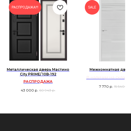
РАСПРОДАЖА!!!
SALE
Металлическая дверь Мастино
Межкомнатная дверь
City PRIME/ 10B-192
В наличии на складе:
РАСПРОДАЖА
декор Эмаль Белая 
7 770
р.
15 540
р.
9003)
43 000
р.
60 943
р.