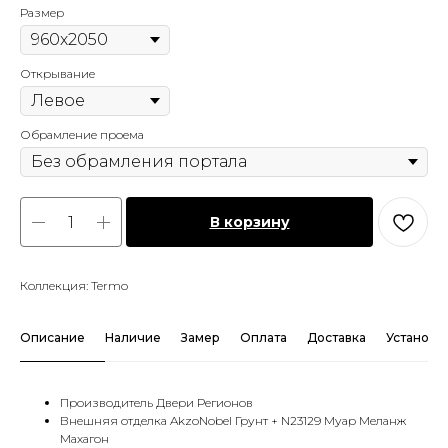
Размер
Открывание
Обрамление проема
В корзину
Коллекция: Termo
Описание
Наличие
Замер
Оплата
Доставка
Установк
Производитель Двери Регионов
Внешняя отделка AkzoNobel Грунт + N23129 Муар Меланж
Махагон