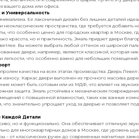
я вашего дома или офиса.
 и Универсальность
имализма. Ее лаконичный дизайн без лишних деталей идеаль
 и неоклассические пространства, где требуется добавить н
ы, что особенно ценно для городских квартир в Москве, гд
олько красота, но и практичность. Эмаль придает двери благ
светлее. Вы можете выбрать любой оттенок из широкой пал
ванные двери, например, являются классикой, которая нико
и легкости, что особенно важно для небольших помещений.
форт
ролем качества на всех этапах производства. Дверь Левел-
 к износу. Каркас двери выполнен из прочного массива дере
е может быть сотовым или из МДФ, что влияет на звукоиз
адежная защита. Эмаль устойчива к механическим повреждени
ещений с повышенной влажностью, таких как ванные комнаты
, что значительно упрощает уход за дверью и позволяет по
в Каждой Детали
расиво, но и функционально. Она обеспечивает отличную зв
льно для многоквартирных домов в Москве, где уровень шум
ы – от классических ручек до современных магнитных замко