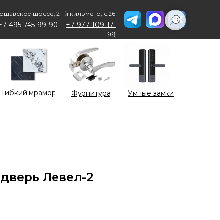
ршавское шоссе, 21-й километр, с.26
+7 495 745-99-90
+7 977 109-17-
99
Гибкий мрамор
Фурнитура
Умные замки
дверь Левел-2