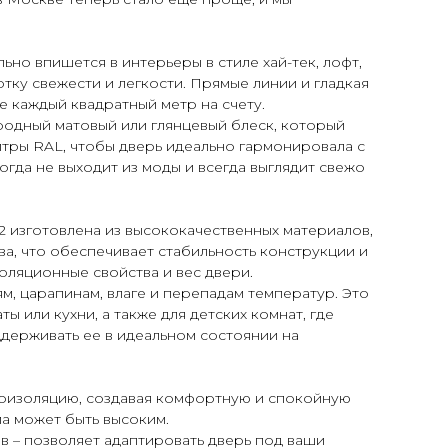
но впишется в интерьеры в стиле хай-тек, лофт,
отку свежести и легкости. Прямые линии и гладкая
е каждый квадратный метр на счету.
ородный матовый или глянцевый блеск, который
итры RAL, чтобы дверь идеально гармонировала с
гда не выходит из моды и всегда выглядит свежо
2 изготовлена из высококачественных материалов,
ва, что обеспечивает стабильность конструкции и
оляционные свойства и вес двери.
ям, царапинам, влаге и перепадам температур. Это
 или кухни, а также для детских комнат, где
ддерживать ее в идеальном состоянии на
укоизоляцию, создавая комфортную и спокойную
а может быть высоким.
в – позволяет адаптировать дверь под ваши