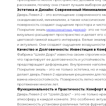
расскажем, почему она станет лучшим выбором дл
Эстетика и Дизайн: Современный Минимализм
Дверь Левел-2 – это воплощение современного мин
скандинавский, минимализм, а также классические
поверхность создают ощущение простора и чистот
Покрытие эмаль
межкомнатных дверей
– это не т
визуально расширяет пространство и делает его 
цветовой гаммой вашего интерьера. Белые эмалиро
и актуально. Они создают ощущение воздушности 
Качество и Долговечность: Инвестиция в Ком
Фабрика "Шейл Дорс" известна своим строгим конт
что гарантирует ее долговечность и устойчивость
предотвращает деформацию. Внутреннее наполнени
Покрытие эмаль – это не только эстетика, но и н
делает дверь Левел-2 идеальным решением для пом
важна износостойкость. Поверхность легко моется
протяжении многих лет.
Функциональность и Практичность: Комфорт 
Дверь Левел-2 от "Шейл Дорс" – это не только к
атмосферу в каждой комнате. Это особенно актуа
Возможность установки различных типов фурнитур