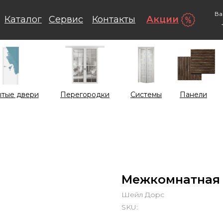
Ва
Каталог
Сервис
Контакты
Акции
тые двери
Перегородки
Системы
Панели
Межкомнатная 
Шейл Дорс
SKU: