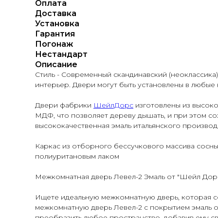
Оплата
Доставка
Установка
Гарантия
Погонаж
Нестандарт
Описание
Стиль - Современный скандинавский (неоклассика)
интерьер. Двери могут быть установлены в любые
Двери фабрики
ШейлДорс
изготовлены из высоко
МДФ, что позволяет дереву дышать, и при этом с
высококачественная эмаль итальянского производ
Каркас из отборного бессучкового массива сосн
полиуритановым лаком
Межкомнатная дверь Левел-2 Эмаль от "Шейл Дор
Ищете идеальную межкомнатную дверь, которая с
межкомнатную дверь Левел-2 с покрытием эмаль о
преобразить любое пространство, добавив ему све