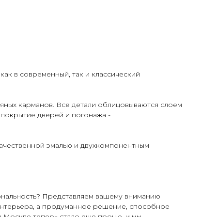
как в современный, так и классический
ляных карманов. Все детали облицовываются слоем
 покрытие дверей и погонажа -
качественной эмалью и двухкомпонентным
иональность? Представляем вашему вниманию
интерьера, а продуманное решение, способное
в Москве теперь стало еще проще, и мы