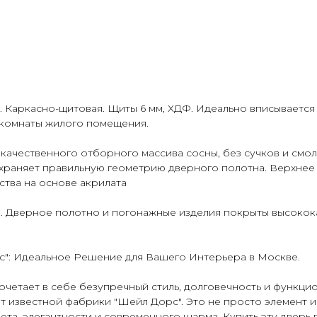
. Каркасно-щитовая. Щиты 6 мм, ХДФ. Идеально вписывается 
 комнаты жилого помещения.
качественного отборного массива сосны, без сучков и смо
охраняет правильную геометрию дверного полотна. Верхнее
ства на основе акрилата
ы. Дверное полотно и погонажные изделия покрыты высоко
с": Идеальное Решение для Вашего Интерьера в Москве.
очетает в себе безупречный стиль, долговечность и функц
т известной фабрики "Шейл Дорс". Это не просто элемент 
та, элегантности и современного шарма. Купить эту дверь 