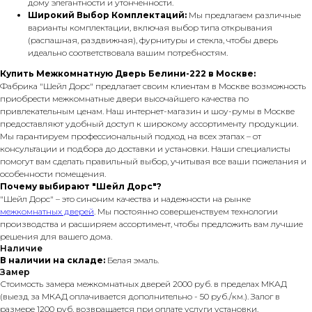
дому элегантности и утонченности.
Широкий Выбор Комплектаций:
Мы предлагаем различные
варианты комплектации, включая выбор типа открывания
(распашная, раздвижная), фурнитуры и стекла, чтобы дверь
идеально соответствовала вашим потребностям.
Купить Межкомнатную Дверь Белини-222 в Москве:
Фабрика "Шейл Дорс" предлагает своим клиентам в Москве возможность
приобрести межкомнатные двери высочайшего качества по
привлекательным ценам. Наш интернет-магазин и шоу-румы в Москве
предоставляют удобный доступ к широкому ассортименту продукции.
Мы гарантируем профессиональный подход на всех этапах – от
консультации и подбора до доставки и установки. Наши специалисты
помогут вам сделать правильный выбор, учитывая все ваши пожелания и
особенности помещения.
Почему выбирают "Шейл Дорс"?
"Шейл Дорс" – это синоним качества и надежности на рынке
межкомнатных дверей
. Мы постоянно совершенствуем технологии
производства и расширяем ассортимент, чтобы предложить вам лучшие
решения для вашего дома.
Наличие
В наличии на складе:
Белая эмаль.
Замер
Стоимость замера межкомнатных дверей 2000 руб. в пределах МКАД
(выезд за МКАД оплачивается дополнительно - 50 руб./км.). Залог в
размере 1200 руб. возвращается при оплате услуги установки.