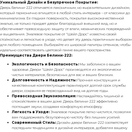
Уникальный Дизайн и Безупречное Покрытие:
Дверь Белини-222 отличается лаконичным, но выразительным дизайном,
который гармонично впишется в любой стиль интерьера – от классики до
минимализма. Ее гладкая поверхность, покрытая высококачественной
эмалью, не только придает двери благородный внешний вид, но и
обеспечивает превосходную защиту от влаги, механических повреждений
и выцветания. Эмалевое покрытие от "Шейл Дорс" известно своей
стойкостью и легкостью в уходе, что делает эту дверь практичным выбором
для любого помещения. Выбирайте из широкой палитры оттенков, чтобы
идеально соответствовать цветовой гамме вашего пространства.
Преимущества Двери Белини-222:
Экологичность и Безопасность:
Мы заботимся о вашем
здоровье. Двери "Шейл Дорс" производятся из экологически
чистых материалов, безопасных для вас и ваших близких.
Долговечность и Надежность:
Прочная конструкция и
качественные комплектующие гарантируют долгий срок службы
двери, сохраняя ее первозданный вид на долгие годы.
Превосходная Звукоизоляция:
Наслаждайтесь тишиной и
спокойствием в вашем доме. Дверь Белини-222 эффективно
поглощает звуки, создавая комфортную атмосферу.
Легкость в Уходе:
Эмалевое покрытие легко чистится, позволяя
вам поддерживать безупречную чистоту без лишних усилий.
Современный Стиль:
Дизайн двери Белини-222 соответствует
последним тенденциям в дизайне интерьеров, добавляя вашему