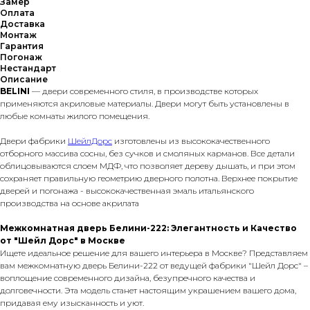
Замер
Оплата
Доставка
Монтаж
Гарантия
Погонаж
Нестандарт
Описание
BELINI
— двери современного стиля, в производстве которых
применяются акриловые материалы. Двери могут быть установлены в
любые комнаты жилого помещения.
Двери фабрики
ШейлДорс
изготовлены из высококачественного
отборного массива сосны, без сучков и смоляных карманов. Все детали
облицовываются слоем МДФ, что позволяет дереву дышать, и при этом
сохраняет правильную геометрию дверного полотна. Верхнее покрытие
дверей и погонажа - высококачественная эмаль итальянского
производства на основе акрилата
Межкомнатная дверь Белини-222: Элегантность и Качество
от "Шейл Дорс" в Москве
Ищете идеальное решение для вашего интерьера в Москве? Представляем
вам межкомнатную дверь Белини-222 от ведущей фабрики "Шейл Дорс" –
воплощение современного дизайна, безупречного качества и
долговечности. Эта модель станет настоящим украшением вашего дома,
придавая ему изысканность и уют.