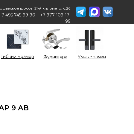
ршавское шоссе, 21-й километр, с.26
+7 495 745-99-90
+7 977 109-17-
99
Гибкий мрамор
Фурнитура
Умные замки
RAP 9 AB