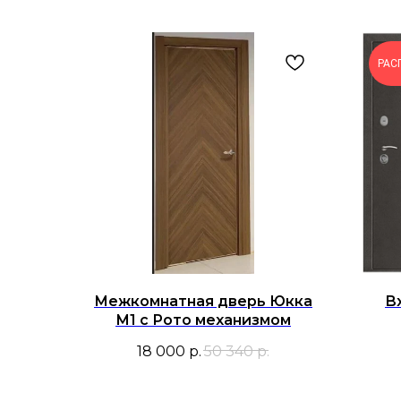
РАС
Межкомнатная дверь Юкка
В
М1 с Рото механизмом
18 000
р.
50 340
р.