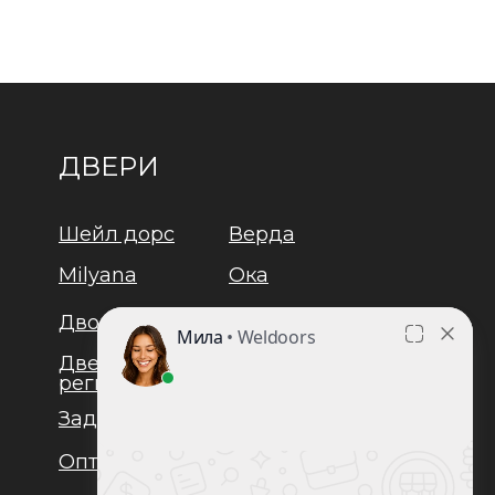
ДВЕРИ
Шейл дорс
Верда
Milyana
Ока
Дворецкий
Браво
Двери
Юкка
регионов
Задор
Лайндор
Оптима
Люксор