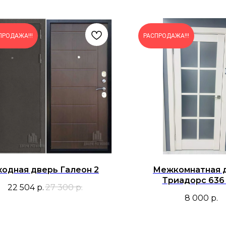
ПРОДАЖА!!!
РАСПРОДАЖА!!!
ходная дверь Галеон 2
Межкомнатная 
Триадорс 636
22 504
р.
27 300
р.
8 000
р.