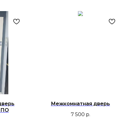
дверь
Межкомнатная дверь
 ПО
7 500
р.