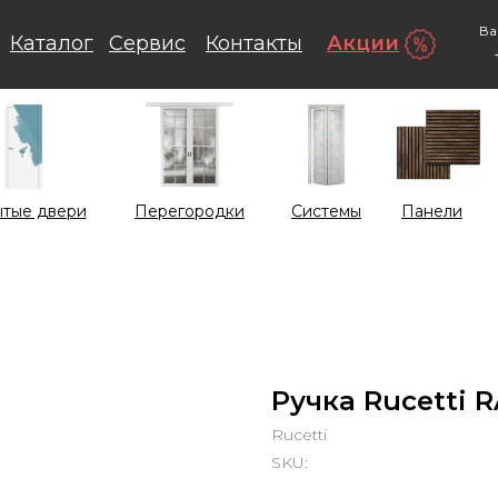
Ва
Каталог
Сервис
Контакты
Акции
тые двери
Перегородки
Системы
Панели
Ручка Rucetti 
Rucetti
SKU: