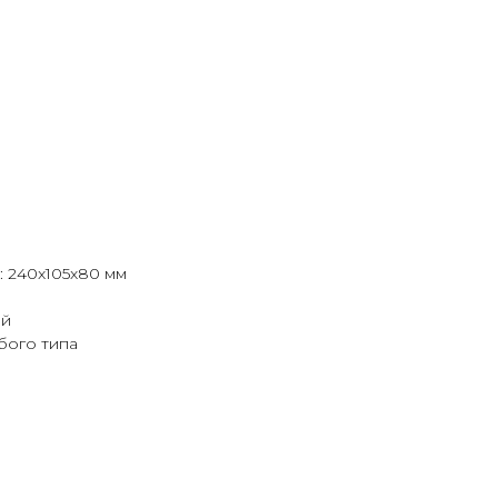
: 240x105x80 мм
ий
бого типа