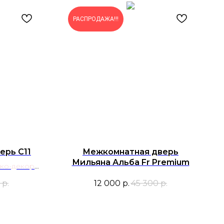
РАСПРОДАЖА!!!
ерь С11
Межкомнатная дверь
Мильяна Альба Fr Premium
Эко-декор
9003)
р.
12 000
р.
45 300
р.