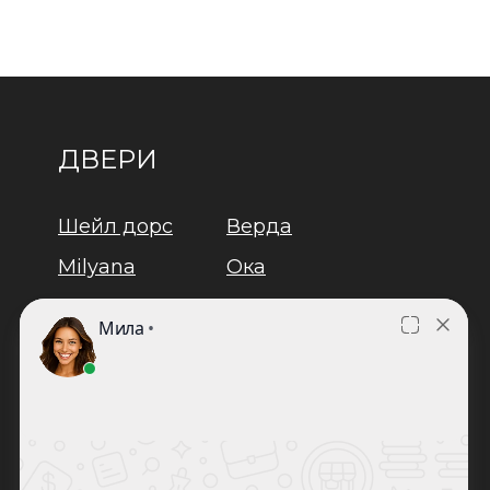
ДВЕРИ
Шейл дорс
Верда
Milyana
Ока
Дворецкий
Браво
Двери
Юкка
регионов
Задор
Лайндор
Оптима
Люксор