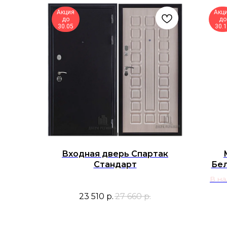
Акция
Акц
до
до
30.05
30.
Входная дверь Спартак
Стандарт
Бел
В на
23 510
р.
27 660
р.