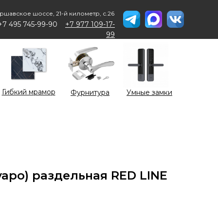
ршавское шоссе, 21-й километр, с.26
+7 495 745-99-90
+7 977 109-17-
99
Гибкий мрамор
Фурнитура
Умные замки
уаро) раздельная RED LINE