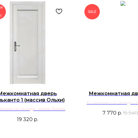
ия
SALE
11
Межкомнатная дверь
Межкомнатная дв
ьканто 1 (массив Ольхи)
В наличии на складе: 
личии на складе: эмаль Белая
Эмаль Белая (RAL 
7 770
р.
15 540
19 320
р.