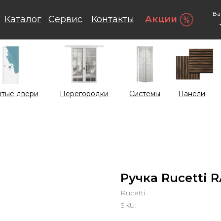
Ва
Каталог
Сервис
Контакты
Акции
тые двери
Перегородки
Системы
Панели
Ручка Rucetti R
Rucetti
SKU: