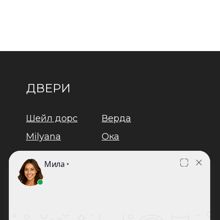
ДВЕРИ
Шейл дорс
Верда
Milyana
Ока
Дворецкий
Браво
Двери
Юкка
регионов
Задор
Лайндор
Оптима
Люксор