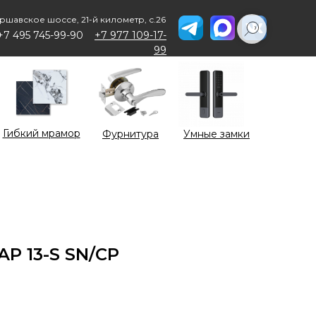
ршавское шоссе, 21-й километр, с.26
+7 495 745-99-90
+7 977 109-17-
99
Гибкий мрамор
Фурнитура
Умные замки
AP 13-S SN/CP