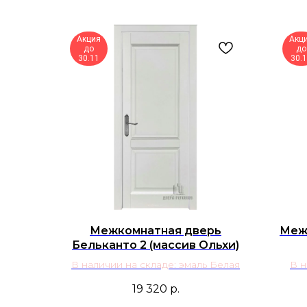
Акция
Акц
до
до
30.11
30.
Межкомнатная дверь
Меж
Бельканто 2 (массив Ольхи)
В наличии на складе: эмаль Белая
В н
19 320
р.