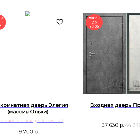
ия
Акция
до
11
30.05
комнатная дверь Элегия
Входная дверь П
(массив Ольхи)
аличии на складе: Античный
37 630
р.
44 27
орех; Белая эмаль
19 700
р.