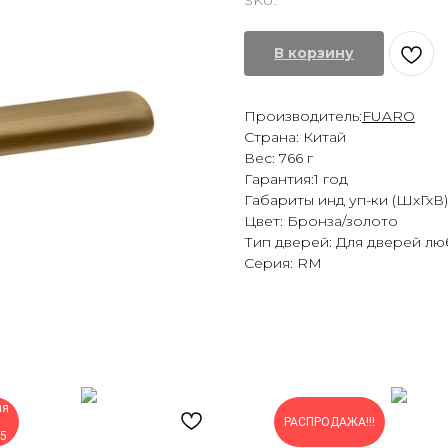
SKU:
В корзину
Производитель:
FUARO
Страна: Китай
Вес: 766 г
Гарантия:1 год
Габариты инд уп-ки (ШхГхВ)
Цвет: Бронза/золото
Тип дверей: Для дверей лю
Серия: RM
ия
РАСПРОДАЖА!!!
05