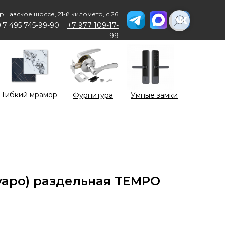
ршавское шоссе, 21-й километр, с.26
+7 495 745-99-90
+7 977 109-17-
99
Гибкий мрамор
Фурнитура
Умные замки
уаро) раздельная TEMPO