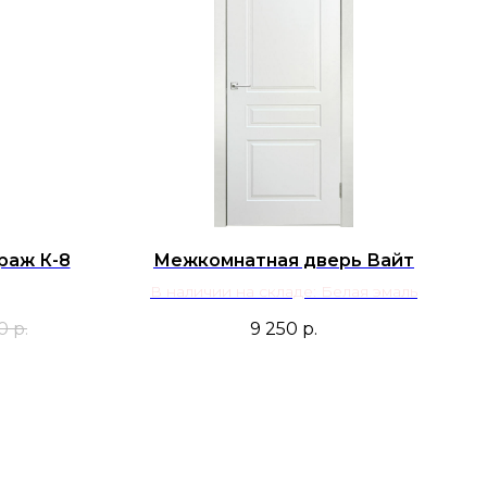
раж К-8
Межкомнатная дверь Вайт
В наличии на складе: Белая эмаль
0
р.
9 250
р.