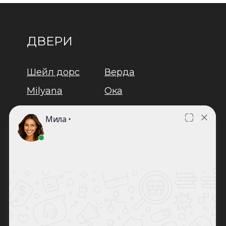
ДВЕРИ
Шейл дорс
Верда
Milyana
Ока
Дворецкий
Браво
Двери
Юкка
регионов
Задор
Лайндор
Оптима
Люксор
Триадорс
Ульяновские двери
ВФД
Мастино