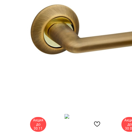
Акция
Акц
до
до
30.11
30.