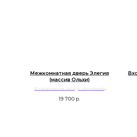
Межкомнатная дверь Элегия
Вх
(массив Ольхи)
В наличии на складе: Античный
орех; Белая эмаль
19 700
р.