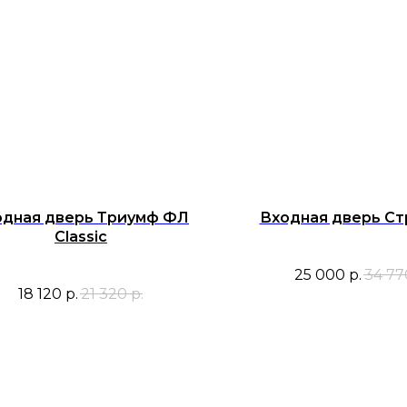
одная дверь Триумф ФЛ
Входная дверь Ст
Classic
25 000
р.
34 77
18 120
р.
21 320
р.