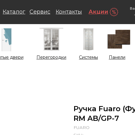
Ва
Каталог
Сервис
Контакты
Акции
тые двери
Перегородки
Системы
Панели
Ручка Fuaro (Ф
RM AB/GP-7
FUARO