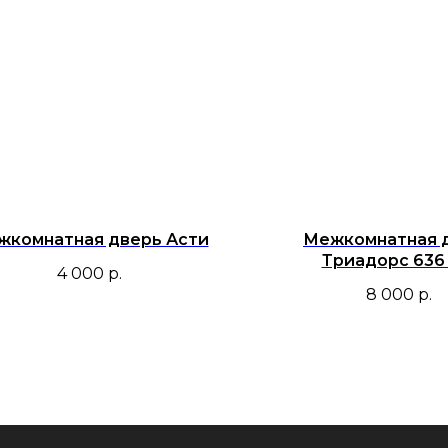
жкомнатная дверь Асти
Межкомнатная 
Триадорс 636
4 000
р.
8 000
р.