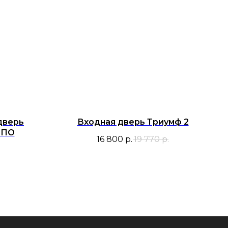
дверь
Входная дверь Триумф 2
 ПО
16 800
р.
19 770
р.