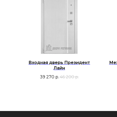
Входная дверь Президент
Ме
Лайн
39 270
р.
46 200
р.