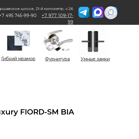
ршавское шоссе, 21-й километр, с.26
+7 495 745-99-90
+7 977 109-17-
99
Гибкий мрамор
Фурнитура
Умные замки
uxury FIORD-SM BIA