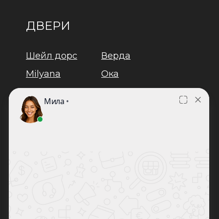
ДВЕРИ
Шейл дорс
Верда
Milyana
Ока
Дворецкий
Браво
Двери
Юкка
регионов
Задор
Лайндор
Оптима
Люксор
Триадорс
Ульяновские двери
ВФД
Мастино