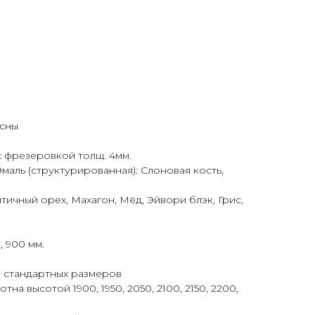
осны
с фрезеровкой толщ. 4мм.
Эмаль (структурированная): Слоновая кость,
нтичный орех, Махагон, Мёд, Эйвори блэк, Грис,
, 900 мм.
 стандартных размеров
тна высотой 1900, 1950, 2050, 2100, 2150, 2200,