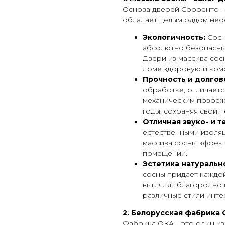
Основа дверей Сорренто – 
обладает целым рядом нео
Экологичность:
Сосн
абсолютно безопасны
Двери из массива сос
доме здоровую и ком
Прочность и долгов
обработке, отличаетс
механическим повреж
годы, сохраняя свой 
Отличная звуко- и т
естественными изоляц
массива сосны эффект
помещении.
Эстетика натуральн
сосны придает каждо
выглядят благородно 
различные стили инте
2. Белорусская фабрика 
Фабрика ОКА – это один и