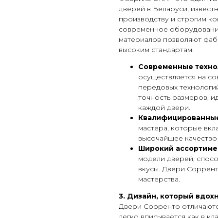
дверей в Беларуси, извест
производству и строгим ко
современное оборудование
материалов позволяют фаб
высоким стандартам.
Современные техно
осуществляется на с
передовых технологи
точность размеров, 
каждой двери.
Квалифицированные
мастера, которые вкл
высочайшее качество 
Широкий ассортиме
модели дверей, спос
вкусы. Двери Соррент
мастерства.
3. Дизайн, который вдох
Двери Сорренто отличаютс
легко вписывается как в кл