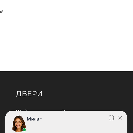
ый
ДВЕРИ
Шейл дорс
Верда
Milyana
Ока