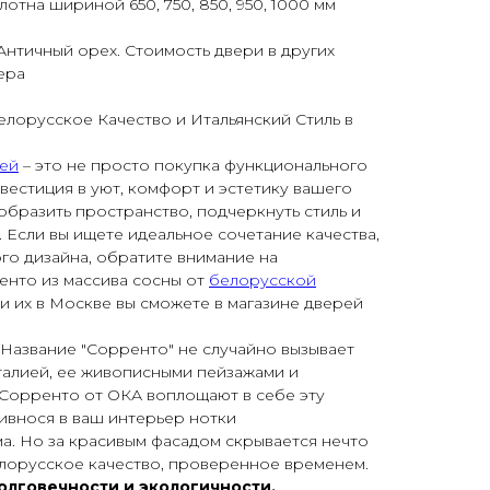
отна шириной 650, 750, 850, 950, 1000 мм
Античный орех. Стоимость двери в других
ера
лорусское Качество и Итальянский Стиль в
ей
– это не просто покупка функционального
нвестиция в уют, комфорт и эстетику вашего
бразить пространство, подчеркнуть стиль и
 Если вы ищете идеальное сочетание качества,
го дизайна, обратите внимание на
нто из массива сосны от
белорусской
и их в Москве вы сможете в магазине дверей
азвание "Сорренто" не случайно вызывает
талией, ее живописными пейзажами и
 Сорренто от ОКА воплощают в себе эту
ривнося в ваш интерьер нотки
. Но за красивым фасадом скрывается нечто
лорусское качество, проверенное временем.
долговечности и экологичности.