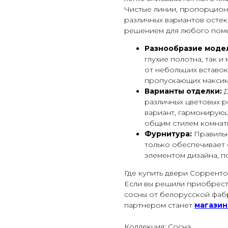
Чистые линии, пропорцион
различных вариантов остек
решением для любого пом
Разнообразие моде
глухие полотна, так 
от небольших вставок
пропускающих максим
Варианты отделки:
Д
различных цветовых р
вариант, гармонирую
общим стилем комнат
Фурнитура:
Правильн
только обеспечивает 
элементом дизайна, п
Где купить двери Сорренто
Если вы решили приобрест
сосны от белорусской фаб
партнером станет
магазин
Коллекция: Сосна