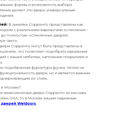
альные формы и возможность выбора
ления делают эти двери универсальным
ещения.
лей:
В линейке Сорренто представлены как
и модели с различными вариантами остекления –
 до полностью остекленных дверей,
ум света.
вери Сорренто могут быть представлены в
ешениях, что позволяет подобрать идеальный
щий с вашей мебелью, напольным покрытием и
ы.
о подобранная фурнитура (ручки, петли) не
функциональность двери, но и является важным
одчеркивающим ее стиль.
 в Москве?
и межкомнатные двери Сорренто из массива
рики ОКА, то в Москве вашим надежным
 дверей Weldoors
.