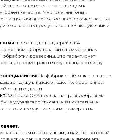
ный своим ответственным подходом к
нтролем качества. Многолетний опыт,
 и использование только высококачественных
рике создавать продукцию, отвечающую самым
логии:
Производство дверей ОКА
овременном оборудовании с применением
й обработки древесины. Это гарантирует
идеальную геометрию и безупречную отделку
 специалисты:
На фабрике работают опытные
адывают душу в каждое изделие, обеспечивая
сборки и отделки.
нт:
Фабрика ОКА предлагает разнообразные
обные удовлетворить самые взыскательные
о – это лишь один из ярких примеров их
новляет.
я элегантным и лаконичным дизайном, который
ассические, так и в современные интерьеры.