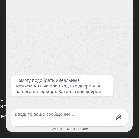
Дворецкий
Браво
Двери
Юкка
регионов
Задор
Лайндор
Оптима
Люксор
Триадорс
Ульяновские двери
ВФД
Мастино
4, ТЦ "Бухта"(Варшавское шоссе, 21-й
кет). Салон WelDoors
рей по Москве и всей РФ