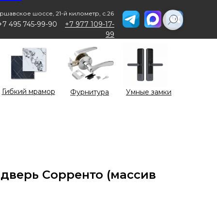
ршавское шоссе, 21-й километр, с.26
+7 495 745-99-90
+7 977 109-17-
99
Гибкий мрамор
Фурнитура
Умные замки
дверь Сорренто (массив