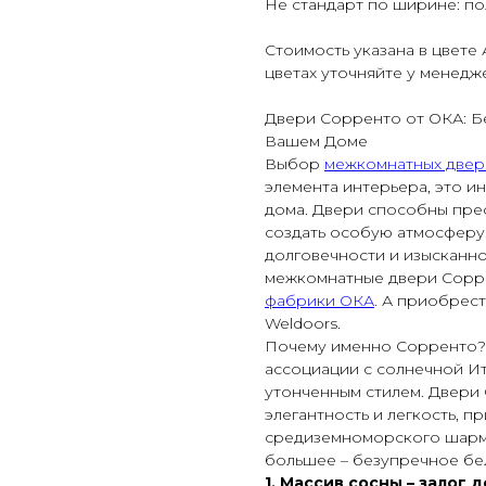
Не стандарт по ширине: пол
Стоимость указана в цвете 
цветах уточняйте у менедж
Двери Сорренто от ОКА: Бе
Вашем Доме
Выбор
межкомнатных двер
элемента интерьера, это и
дома. Двери способны прео
создать особую атмосферу.
долговечности и изысканно
межкомнатные двери Сорре
фабрики ОКА
. А приобрест
Weldoors.
Почему именно Сорренто?Н
ассоциации с солнечной И
утонченным стилем. Двери
элегантность и легкость, п
средиземноморского шарма
большее – безупречное бе
1. Массив сосны – залог 