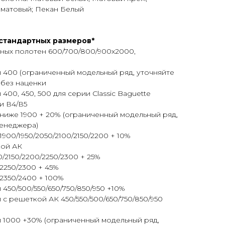
матовый; Пекан Белый
стандартных размеров*
ных полотен 600/700/800/900х2000,
400 (ограниченный модельный ряд, уточняйте
без наценки
00, 450, 500 для серии Classic Baguette
и В4/В5
ниже 1900 + 20% (ограниченный модельный ряд,
енеджера)
900/1950/2050/2100/2150/2200 + 10%
кой АК
0/2150/2200/2250/2300 + 25%
2250/2300 + 45%
2350/2400 + 100%
50/500/550/650/750/850/950 +10%
 решеткой АК 450/550/500/650/750/850/950
1000 +30% (ограниченный модельный ряд,