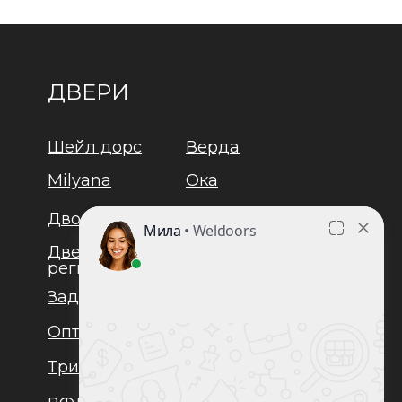
ДВЕРИ
Шейл дорс
Верда
Milyana
Ока
Дворецкий
Браво
Двери
Юкка
регионов
Задор
Лайндор
Оптима
Люксор
Триадорс
Ульяновские двери