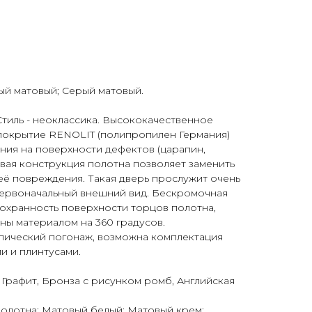
ый матовый; Серый матовый.
Стиль - неоклассика. Высококачественное
покрытие RENOLIT (полипропилен Германия)
ния на поверхности дефектов (царапин,
вая конструкция полотна позволяет заменить
 её повреждения. Такая дверь прослужит очень
 первоначальный внешний вид. Бескромочная
охранность поверхности торцов полотна,
аны материалом на 360 градусов.
опический погонаж, возможна комплектация
и и плинтусами.
 Графит, Бронза с рисунком ромб, Английская
олотна: Матовый белый; Матовый крем;