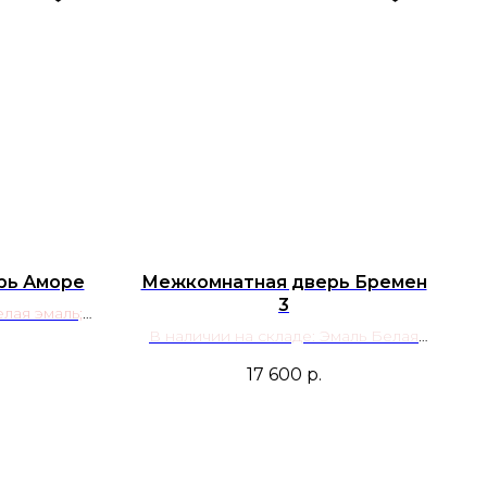
рь Аморе
Межкомнатная дверь Бремен
3
лая эмаль;
аль
В наличии на складе: Эмаль Белая
(RAL 9003); Эмаль Галечный Серый
17 600
р.
RAL 7032