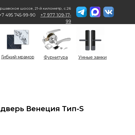
ршавское шоссе, 21-й километр, с.26
+7 495 745-99-90
+7 977 109-17-
99
Гибкий мрамор
Фурнитура
Умные замки
дверь Венеция Тип-S