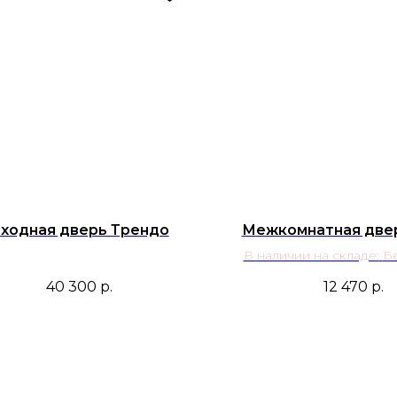
ходная дверь Трендо
Межкомнатная две
В наличии на складе:
Бе
Светло-серая эм
40 300
р.
12 470
р.