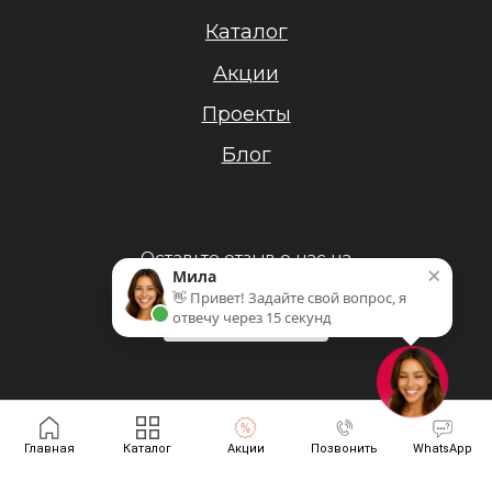
Каталог
Акции
Проекты
Блог
Оставьте отзыв о нас на
×
Мила
Яндекс.Картах!
👋 Привет! Задайте свой вопрос, я
отвечу через 15 секунд
Политика конфиденциальности
Главная
Каталог
Акции
Позвонить
WhatsApp