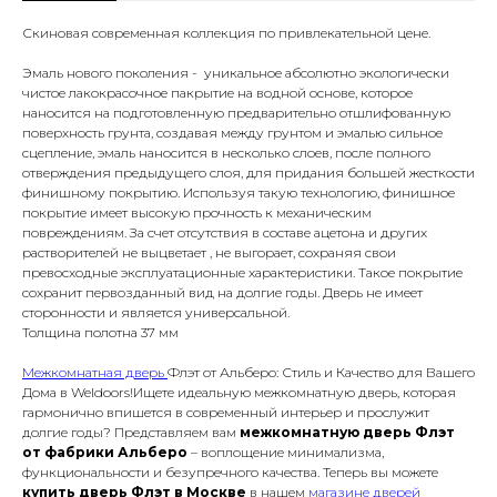
Скиновая современная коллекция по привлекательной цене.
Эмаль нового поколения - уникальное абсолютно экологически
чистое лакокрасочное пакрытие на водной основе, которое
наносится на подготовленную предварительно отшлифованную
поверхность грунта, создавая между грунтом и эмалью сильное
сцепление, эмаль наносится в несколько слоев, после полного
отверждения предыдущего слоя, для придания большей жесткости
финишному покрытию. Используя такую технологию, финишное
покрытие имеет высокую прочность к механическим
повреждениям. За счет отсутствия в составе ацетона и других
растворителей не выцветает , не выгорает, сохраняя свои
превосходные эксплуатационные характеристики. Такое покрытие
сохранит первозданный вид на долгие годы. Дверь не имеет
сторонности и является универсальной.
Толщина полотна 37 мм
Межкомнатная дверь
Флэт от Альберо: Стиль и Качество для Вашего
Дома в Weldoors!Ищете идеальную межкомнатную дверь, которая
гармонично впишется в современный интерьер и прослужит
долгие годы? Представляем вам
межкомнатную дверь Флэт
от фабрики Альберо
– воплощение минимализма,
функциональности и безупречного качества. Теперь вы можете
купить дверь Флэт в Москве
в нашем
магазине дверей