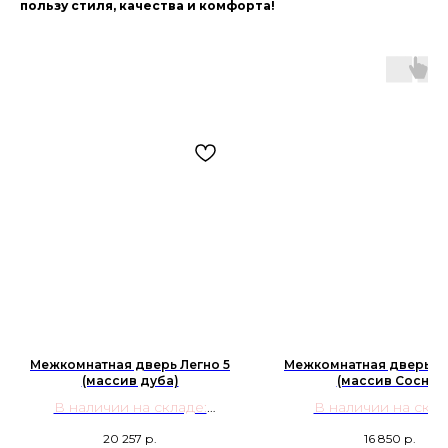
пользу стиля, качества и комфорта!
Межкомнатная дверь Легно 5
Межкомнатная дверь П
(массив дуба)
(массив Сосны)
В наличии на складе:
В наличии на скла
Мореный дуб
Айсберг; Олива
20 257
р.
16 850
р.