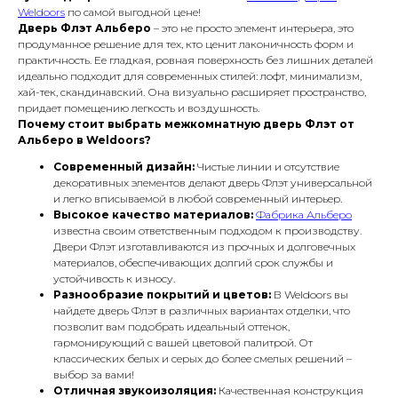
Weldoors
по самой выгодной цене!
Дверь Флэт Альберо
– это не просто элемент интерьера, это
продуманное решение для тех, кто ценит лаконичность форм и
практичность. Ее гладкая, ровная поверхность без лишних деталей
идеально подходит для современных стилей: лофт, минимализм,
хай-тек, скандинавский. Она визуально расширяет пространство,
придает помещению легкость и воздушность.
Почему стоит выбрать межкомнатную дверь Флэт от
Альберо в Weldoors?
Современный дизайн:
Чистые линии и отсутствие
декоративных элементов делают дверь Флэт универсальной
и легко вписываемой в любой современный интерьер.
Высокое качество материалов:
Фабрика Альберо
известна своим ответственным подходом к производству.
Двери Флэт изготавливаются из прочных и долговечных
материалов, обеспечивающих долгий срок службы и
устойчивость к износу.
Разнообразие покрытий и цветов:
В Weldoors вы
найдете дверь Флэт в различных вариантах отделки, что
позволит вам подобрать идеальный оттенок,
гармонирующий с вашей цветовой палитрой. От
классических белых и серых до более смелых решений –
выбор за вами!
Отличная звукоизоляция:
Качественная конструкция