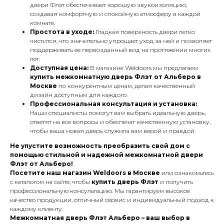
двери Флэт обеспечивает хорошую звукоизоляцию,
создавая комфортную и спокойную атмосферу в каждой
комнате.
Простота в уходе:
Гладкая поверхность двери легко
чистится, что значительно упрощает уход за ней и позволяет
поддерживать ее первозданный вид на протяжении многих
лет.
Доступная цена:
В магазине Weldoors мы предлагаем
купить межкомнатную дверь Флэт от Альберо в
Москве
по конкурентным ценам, делая качественный
дизайн доступным для каждого.
Профессиональная консультация и установка:
Наши специалисты помогут вам выбрать идеальную дверь,
ответят на все вопросы и обеспечат качественную установку,
чтобы ваша новая дверь служила вам верой и правдой.
Не упустите возможность преобразить свой дом с
помощью стильной и надежной межкомнатной двери
Флэт от Альберо!
Посетите наш магазин Weldoors в Москве
или ознакомьтесь
с каталогом на сайте, чтобы
купить дверь Флэт
и получить
профессиональную консультацию. Мы гарантируем высокое
качество продукции, отличный сервис и индивидуальный подход к
каждому клиенту.
Межкомнатная дверь Флэт Альберо – ваш выбор в