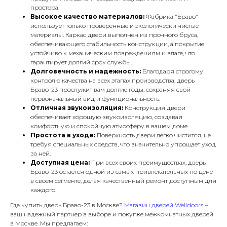
простора.
Высокое качество материалов:
Фабрика "Браво"
использует только проверенные и экологически чистые
материалы. Каркас двери выполнен из прочного бруса,
обеспечивающего стабильность конструкции, а покрытие
устойчиво к механическим повреждениям и влаге, что
гарантирует долгий срок службы.
Долговечность и надежность:
Благодаря строгому
контролю качества на всех этапах производства, дверь
Браво-23 прослужит вам долгие годы, сохраняя свой
первоначальный вид и функциональность.
Отличная звукоизоляция:
Конструкция двери
обеспечивает хорошую звукоизоляцию, создавая
комфортную и спокойную атмосферу в вашем доме.
Простота в уходе:
Поверхность двери легко чистится, не
требуя специальных средств, что значительно упрощает уход
за ней.
Доступная цена:
При всех своих преимуществах, дверь
Браво-23 остается одной из самых привлекательных по цене
в своем сегменте, делая качественный ремонт доступным для
каждого.
Где купить дверь Браво-23 в Москве?
Магазин дверей Welldoors
–
ваш надежный партнер в выборе и покупке межкомнатных дверей
в Москве. Мы предлагаем: