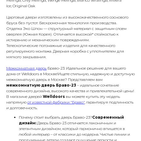
Melinga; Grey Melinga; Wenge Melinga; Bianco Veralinga; Riviera
Ice; Original Oak
Царговые двери изготовлены из высококачественного соснового
бруса без пустот. Бескромочная технология производства.
Отделка
Эко Шпон — структурный материал с защитным слоем
оверлея (Южная Корея). Отличается высокой* стойкостью к
истиранию и механическим повреждениям.
Телескопические погонажные изделия для качественного
регулируемого монтажа. Дверная коробка с уплотнителем для
мягкого закрывания.
Межкомнатная дверь
Браво-23: Идеальное решение для вашего
дома от Welldoors в Москве!Ищете стильную, надежную и доступную
межкомнатную дверь в Москве? Представляем вам
межкомнатную дверь Браво-23
– идеальное сочетание
современного дизайна, высокого качества и привлекательной цены!
В магазине дверей
Welldoors
вы можете купить эту модель
напрямую
от известной фабрики "Браво"
, гарантируя подлинность
и долговечность.
Почему стоит выбрать дверь Браво-23?
Современный
дизайн:
Дверь Браво-23 отличается лаконичным и
элегантным дизайном, который гармонично впишется в
любой интерьер – от классики до модерна. Чистые линии и
продуманные детали создают ощущение легкости и