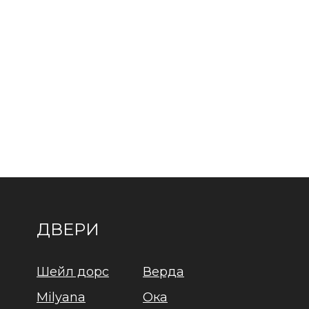
ДВЕРИ
Шейл дорс
Верда
Milyana
Ока