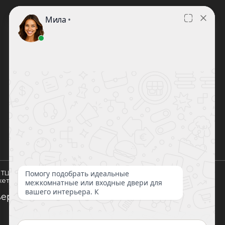
Дворецкий
Браво
Двери
Юкка
регионов
Задор
Лайндор
Оптима
Люксор
Триадорс
Ульяновские двери
ВФД
Мастино
4, ТЦ "Бухта"(Варшавское шоссе, 21-й
кет). Салон WelDoors
рей по Москве и всей РФ