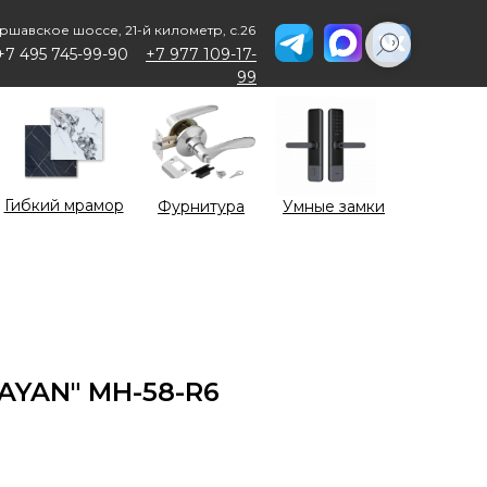
ршавское шоссе, 21-й километр, с.26
+7 495 745-99-90
+7 977 109-17-
99
Гибкий мрамор
Фурнитура
Умные замки
CAYAN" MH-58-R6