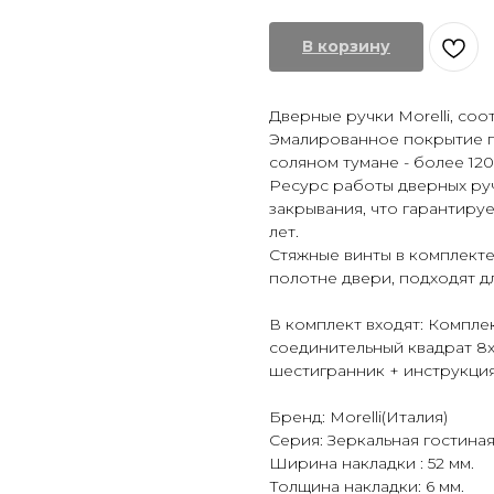
В корзину
Дверные ручки Morelli, со
Эмалированное покрытие п
соляном тумане - более 120
Ресурс работы дверных ру
закрывания, что гарантиру
лет.
Стяжные винты в комплект
полотне двери, подходят дл
В комплект входят: Комплект
соединительный квадрат 8x
шестигранник + инструкция
Бренд: Morelli(Италия)
Серия: Зеркальная гостина
Ширина накладки : 52 мм.
Толщина накладки: 6 мм.