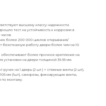
ответствуют высшему классу надежности.
рошло тест на устойчивость к коррозии в
 часов.
чек более 200 000 циклов открывания/
ет безотказную работу двери более чем на 10
е обеспечивают более прочное крепление на
я установки на двери толщиной 35-55 мм.
 ручек на 1 дверь (2 шт.) + стяжные винты (2 шт),
105 мм (1шт), саморезы, фиксирующие винты,
 по монтажу.
я