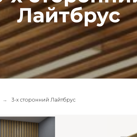
Лайтбрус
3-х сторонний Лайтбрус
→