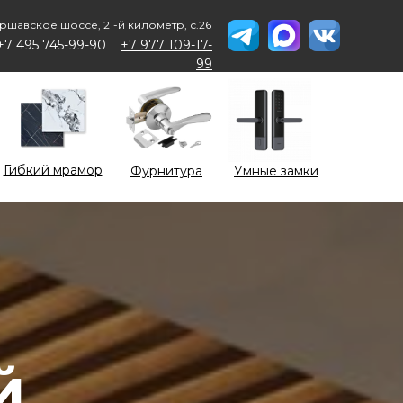
ршавское шоссе, 21-й километр, с.26
+7 495 745-99-90
+7 977 109-17-
99
Гибкий мрамор
Фурнитура
Умные замки
й