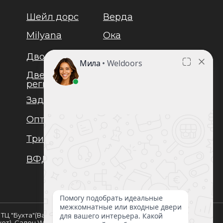
Шейл дорс
Верда
Milyana
Ока
Дворецкий
Браво
Двери
Юкка
регионов
Задор
Лайндор
Оптима
Люксор
Триадорс
Ульяновские двери
ВФД
Мастино
4, ТЦ "Бухта"(Варшавское шоссе, 21-й
кет). Салон WelDoors