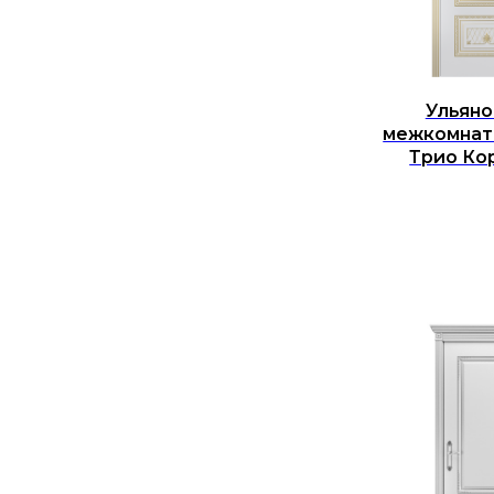
Ульяно
межкомнат
Трио Ко