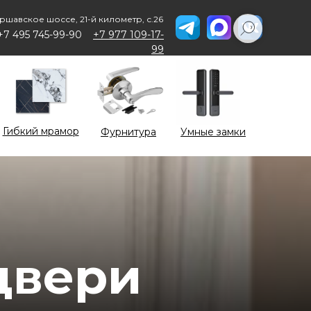
ршавское шоссе, 21-й километр, с.26
+7 495 745-99-90
+7 977 109-17-
99
Гибкий мрамор
Фурнитура
Умные замки
двери