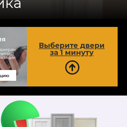
ика
ия
Выберите двери
еджерам
за 1 минуту
считают
ектации
ацию