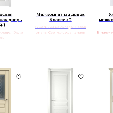
вская
Межкомнатная дверь
У
ная дверь
Классик 2
межко
й-1
В наличии на складе:
Белая
складе: Белая
эмаль; Светло-серая эмаль
В наличи
ль