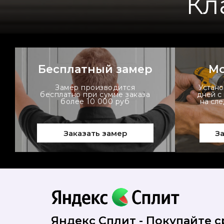
Кл
Бесплатный замер
Мо
Замер производится
Устано
бесплатно при сумме заказа
дней с
более 10 000 руб
на сл
Заказать замер
За
Яндекс Сплит - Покупайте ср