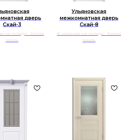
льяновская
Ульяновская
мнатная дверь
межкомнатная дверь
Скай-3
Скай-8
и на складе: Белая
В наличии на складе: Белая
эмаль
эмаль