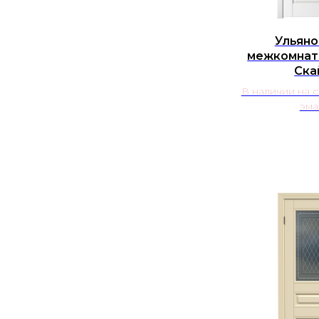
Ульяно
межкомнат
Ска
В наличии на 
эма