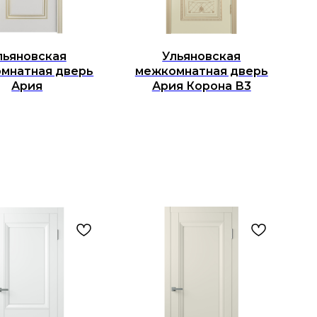
льяновская
Ульяновская
мнатная дверь
межкомнатная дверь
Ария
Ария Корона В3