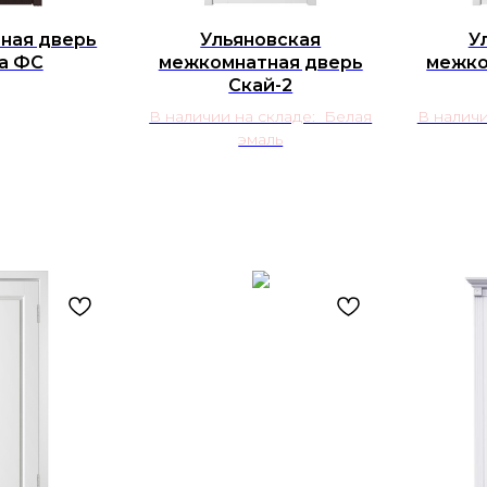
ная дверь
Ульяновская
У
а ФС
межкомнатная дверь
межко
Скай-2
В наличии на складе: Белая
В наличи
эмаль