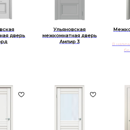
вская
Ульяновская
Межко
ная дверь
межкомнатная дверь
орд
Ампир 3
В наличи
бе