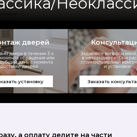
ассика/Неокласс
нтаж дверей
Консультац
вим двери в течении 3-х
Задавайте вопросы мен
 момента обращения или
в мессенджере. Они ра
едубщий день с момента
стоимость полной компл
доставки дверей
и установки
казать установку
Заказать консульт
азу, а оплату делите на части