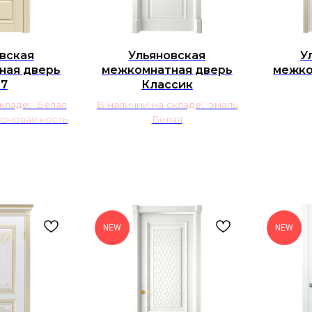
вская
Ульяновская
У
ная дверь
межкомнатная дверь
межко
17
Классик
складе: Белая
В наличии на складе: эмаль
лоновая кость
Белая
NEW
NEW