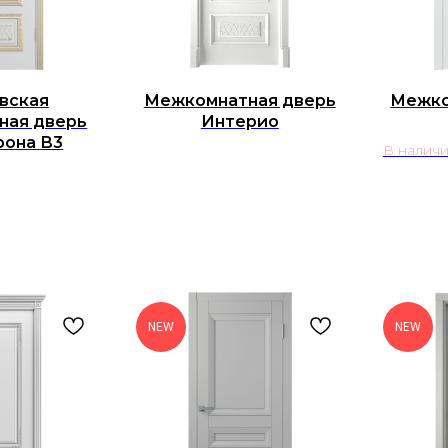
вская
Межкомнатная дверь
Межко
ная дверь
Интерио
рона В3
В наличи
NEW
NEW