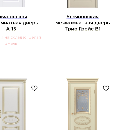
льяновская
Ульяновская
мнатная дверь
межкомнатная дверь
А-15
Трио Грейс В1
и на складе: Белая
эмаль