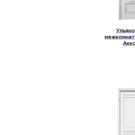
Ульяно
межкомнат
Акк