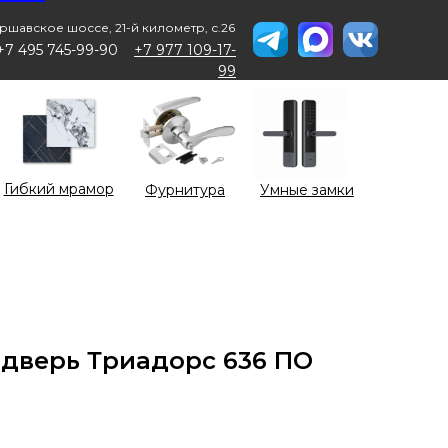
ршавское шоссе, 21-й километр, с.26
+7 495 745-99-90
+7 977 109-17-
99
Гибкий мрамор
Фурнитура
Умные замки
дверь Триадорс 636 ПО