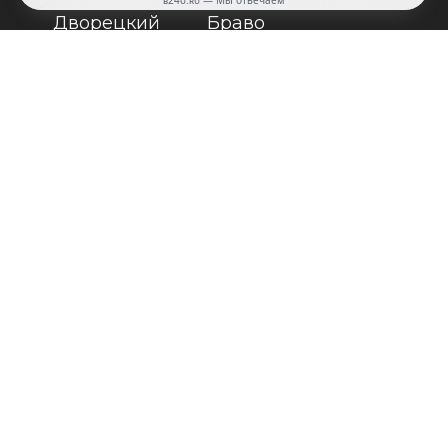
Дворецкий
Браво
Двери
Юкка
регионов
Задор
Лайндор
Оптима
Люксор
Триадорс
Ульяновские двери
ВФД
Мастино
4, ТЦ "Бухта"(Варшавское шоссе, 21-й
кет). Салон WelDoors
рей по Москве и всей РФ