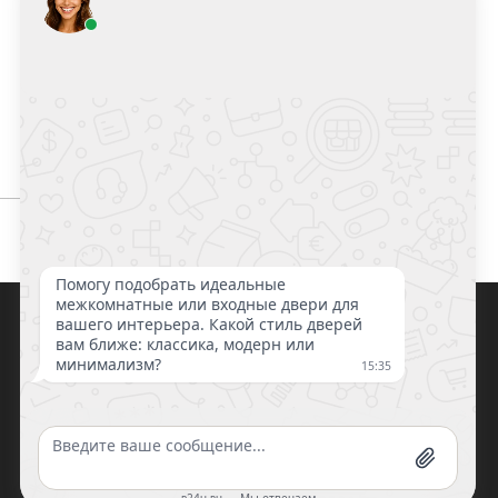
ДВЕРИ
Шейл дорс
Верда
Milyana
Ока