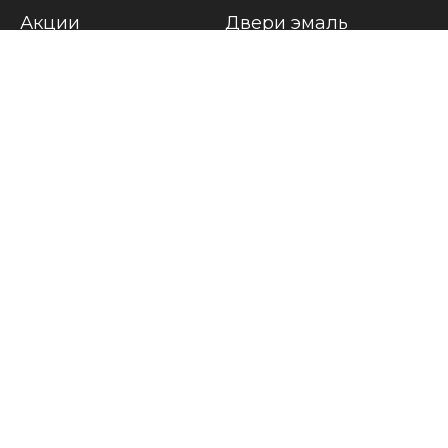
Акции
Двери эмаль
Проекты
Двери экошпон
Блог
Двери со стеклом
Классические двери
Современные двери
Системы
Карта цветов RAL
117403, г. Москва, МКАД 32-ой км, вл.
километр, с.26), 2 этаж, (Мебель Мар
WELDOORS — Доставка две
© 2025 Все права защищены, WelDoors