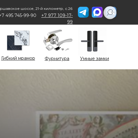
ршавское шоссе, 21-й километр, с.26
+7 495 745-99-90
+7 977 109-17-
99
Гибкий мрамор
Фурнитура
Умные замки