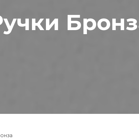
Ручки Бронз
онза