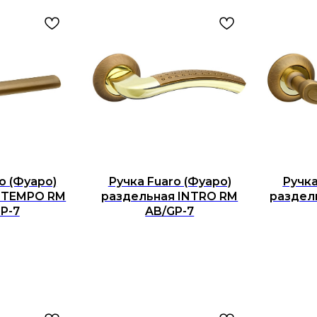
o (Фуаро)
Ручка Fuaro (Фуаро)
Ручка
 TEMPO RM
раздельная INTRO RM
раздел
P-7
AB/GP-7