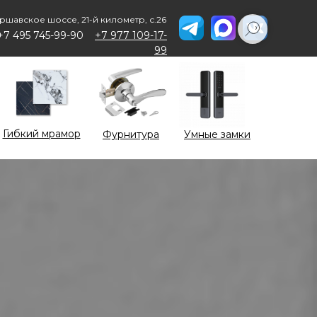
ршавское шоссе, 21-й километр, с.26
+7 495 745-99-90
+7 977 109-17-
99
Гибкий мрамор
Фурнитура
Умные замки