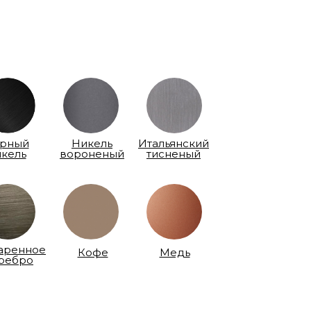
рный
Никель
Итальянский
икель
вороненый
тисненый
аренное
Кофе
Медь
ребро