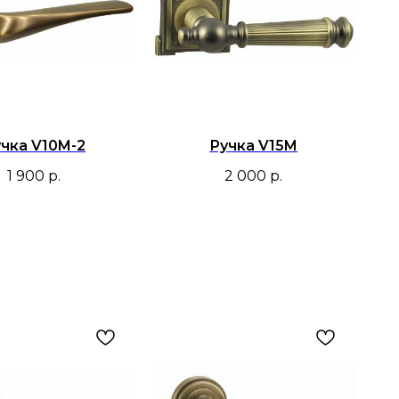
чка V10M-2
Ручка V15M
1 900
р.
2 000
р.