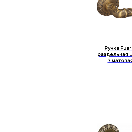
Ручка Fuar
раздельная 
7 матова