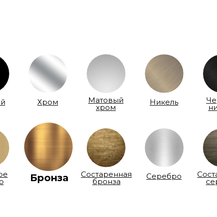
Матовый
Че
й
Хром
Никель
хром
н
ое
Состаренная
Сост
Серебро
Бронза
о
бронза
се