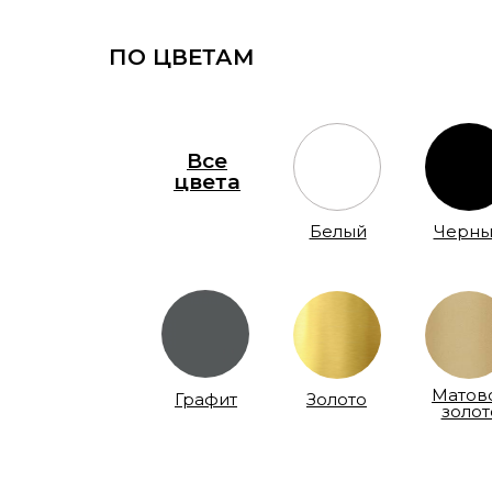
ПО ЦВЕТАМ
Все
цвета
Белый
Черны
Матов
Графит
Золото
золот