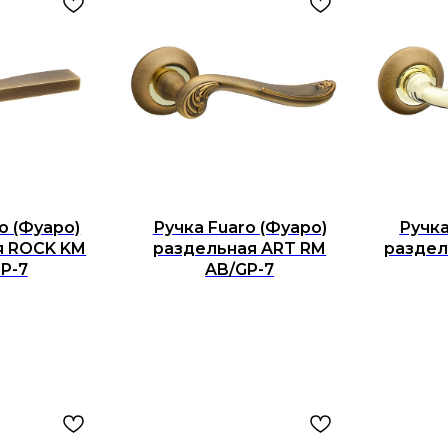
o (Фуаро)
Ручка Fuaro (Фуаро)
Ручка
я ROCK KM
раздельная ART RM
раздел
P-7
AB/GP-7