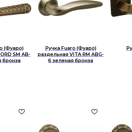
o (Фуаро)
Ручка Fuaro (Фуаро)
Ру
LORD SM AB-
раздельная VITA RM ABG-
я бронза
6 зеленая бронза