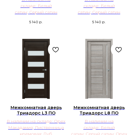
складе: Белый
складе: Белый
сатин; Серый сатин
сатин; Серый сатин
5 140
р.
5 140
р.
Межкомнатная дверь
Межкомнатная дверь
Триадорс L3 ПО
Триадорс L8 ПО
В наличии на складе: Орех
В наличии на
Макадамия; Лиственница
складе: Белый
кремовая; Дуб
сатин; Серый сатин;
Орех