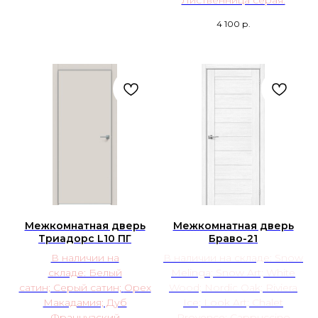
Лиственница серая.
4 100
р.
Межкомнатная дверь
Межкомнатная дверь
Триадорс L10 ПГ
Браво-21
В наличии на
В наличии на складе: Snow
складе: Белый
Melinga; Snow Art; White
сатин; Серый сатин;
Орех
Wood; Nordic Oak; Riviera
Макадамия; Дуб
Ice; Look Art; Chalet
Французский
Provence; Cappuccino