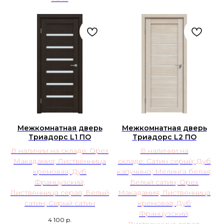
Межкомнатная дверь
Межкомнатная дверь
Триадорс L1 ПО
Триадорс L2 ПО
В наличии на складе: Орех
В наличии на
Макадамия; Лиственница
складе: Сатин серый; Дуб
кремовая; Дуб
капучино; Мелинга белая;
Французский;
Белый сатин; Орех
Лиственница серая; Белый
Макадамия; Лиственница
сатин; Серый сатин
кремовая; Дуб
Французский;
4 100
р.