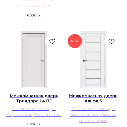
черный лакобель
6 830
р.
NEW
Межкомнатная дверь
Межкомнатная дверь
Триадорс L4 ПГ
Альфа 5
В наличии на складе:
В наличии на складе:
Серый сатин; Белый сатин.
Эмалит белый, Эмалит
светло-серый
6 990
р.