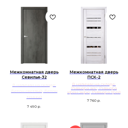
Межкомнатная дверь
Межкомнатная дверь
Севилья-32
ПСК-2
В наличии на складе:
В наличии на складе:
Ривьера айс; Ривьера
Бетон светлый, Бетон
крен-экрю; Ривьера грей
темный
7 760
р.
7 490
р.