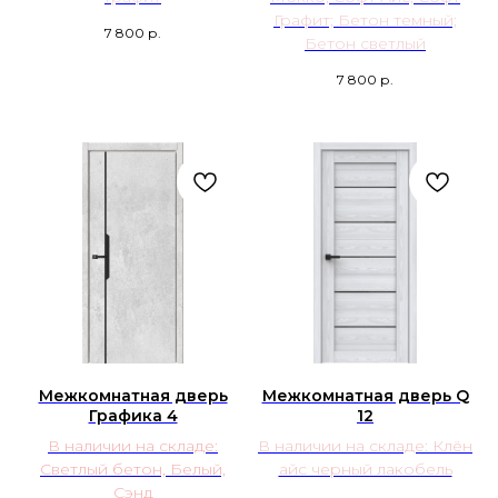
Графит; Бетон темный;
7 800
р.
Бетон светлый
7 800
р.
Межкомнатная дверь
Межкомнатная дверь Q
Графика 4
12
В наличии на складе:
В наличии на складе: Клён
Светлый бетон, Белый,
айс черный лакобель
Сэнд