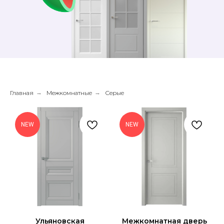
Главная
→
Межкомнатные
→
Серые
NEW
NEW
Ульяновская
Межкомнатная дверь