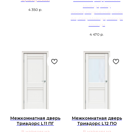
Melinga; Grey
4 350
р.
Wood; Original Oak; Slate
Art; Grey Melinga; Wenge
Melinga
4 470
р.
Межкомнатная дверь
Межкомнатная дверь
Триадорс L11 ПГ
Триадорс L12 ПО
В наличии на
В наличии на