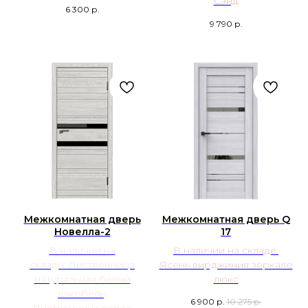
Сэнд
6 300
р.
9 790
р.
Межкомнатная дверь
Межкомнатная дверь Q
Новелла-2
17
В наличии на
В наличии на складе:
складе: Лиственница
Ясень вирджиния зеркало
натуральная белый
люкс
лакобель;
6 900
р.
10 275
р.
Лиственница серая