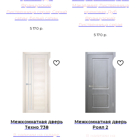
Французский;
Макадамия; Лиственница
Лиственница серая; Серый
кремовая; Дуб
сатин; Белый сатин.
Французский;
Лиственница серая
5 170
р.
5 170
р.
Межкомнатная дверь
Межкомнатная дверь
Техно 738
Роял 2
В наличии на складе:
В наличии на