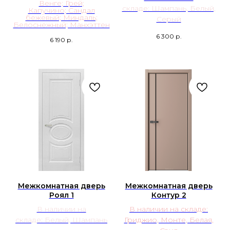
Венге; Грей;
складе: Шампань, Белый,
Капучино; Сандал
бежевый; Миндаль;
Серый
Белоснежный; Манхэттен
6 300
р.
6 190
р.
Межкомнатная дверь
Межкомнатная дверь
Роял 1
Контур 2
В наличии на
В наличии на складе:
складе: Белый, Шампань
Гриджио, Монте, Белая,