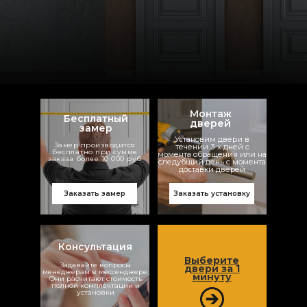
Монтаж
Бесплатный
дверей
замер
Установим двери в
Замер производится
течении 3-х дней с
бесплатно при сумме
момента обращения или на
заказа более 10 000 руб
следубщий день с момента
доставки дверей
Заказать установку
Заказать замер
Консультация
Выберите
Задавайте вопросы
двери за 1
менеджерам в мессенджере.
минуту
Они расчитают стоимость
полной комплектации и
установки