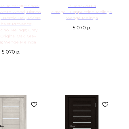
ии на складе: Snow
В наличии на
 White Wood; Bianco
складе: Cappuccino Melinga;
; Nordic Oak; Riviera
Wenge Melinga
Chalet Provence;
5 070
р.
ino Melinga; Grey
Original Oak; Grey
a; Wenge Melinga
5 070
р.