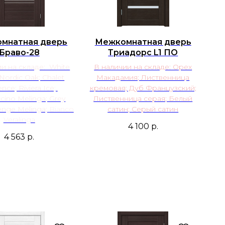
мнатная дверь
Межкомнатная дверь
Браво-28
Триадорс L1 ПО
и на складе: White
В наличии на складе: Орех
Nordic Oak; Chalet
Макадамия; Лиственница
nce; Riviera Ice;
кремовая; Дуб Французский;
ino Melinga; Grey
Лиственница серая; Белый
nge Melinga;
Bianco
сатин; Серый сатин
Veralinga
4 100
р.
4 563
р.