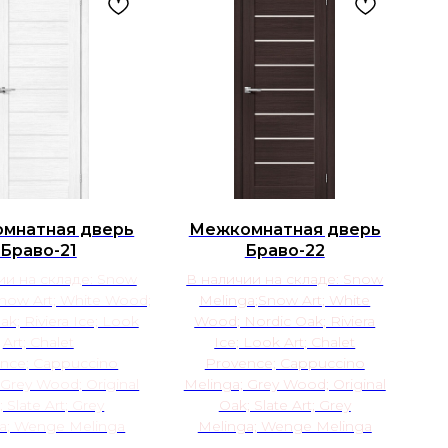
мнатная дверь
Межкомнатная дверь
Браво-21
Браво-22
ии на складе: Snow
В наличии на складе: Snow
Snow Art; White Wood;
Melinga;Snow Art; White
ak; Riviera Ice; Look
Wood; Nordic Oak; Riviera
Art; Chalet
Ice; Look Art; Chalet
nce; Cappuccino
Provence; Cappuccino
 Grey Wood; Original
Melinga; Grey Wood; Original
 Slate Art; Grey
Oak; Slate Art; Grey
a; Wenge Melinga
Melinga; Wenge Melinga