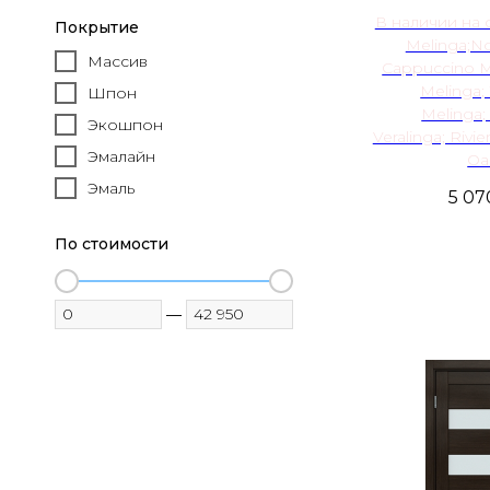
В наличии на 
Покрытие
Melinga;No
Массив
Cappuccino M
Melinga
Шпон
Melinga;
Экошпон
Veralinga; Rivier
Эмалайн
Oa
Эмаль
5 07
По стоимости
—