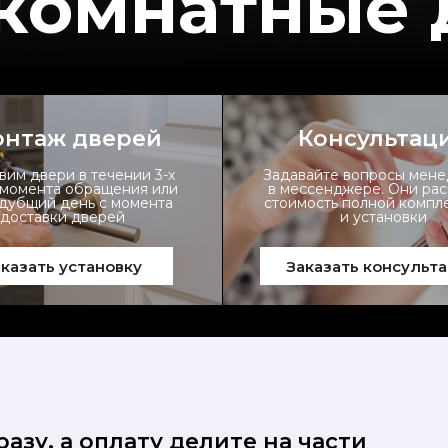
комнатные 
нтаж дверей
Консультац
вим двери в течении 3-х
Задавайте вопросы мен
 момента обращения или
в мессенджере. Они ра
едубщий день с момента
стоимость полной компл
доставки дверей
и установки
казать установку
Заказать консульт
азу, а оплату делите на части