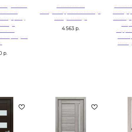
складе: Snow
В наличии на
В налич
rdic Oak;
складе: Cappuccino Melinga;
Melinga;
elinga; Grey
Wenge Melinga
Veralinga
; Wenge
Ice; 
4 563
р.
 Bianco
Cappucc
a Ice; Original
Wood; 
k
Meling
0
р.