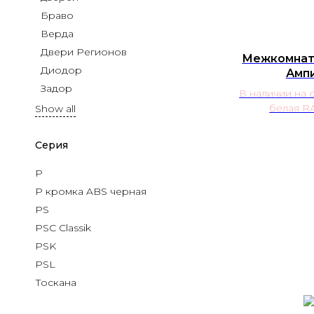
Браво
Верда
Двери Регионов
Межкомнат
Диодор
Ампи
Задор
В наличии на 
белая R
Show all
Серия
P
P кромка ABS черная
PS
PSC Classik
PSK
PSL
Тоскана