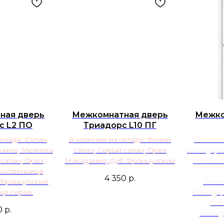
ная дверь
Межкомнатная дверь
Межко
с L2 ПО
Триадорс L10 ПГ
складе: Сатин
В наличии на складе: Белый
В налич
учино; Мелинга
сатин; Серый сатин;
Орех
Melinga; 
 сатин; Орех
Макадамия; Дуб Французский
Nordic O
Лиственница
4 350
р.
 Французский;
Prove
ца серая.
Melinga;
Oak;
0
р.
Meling