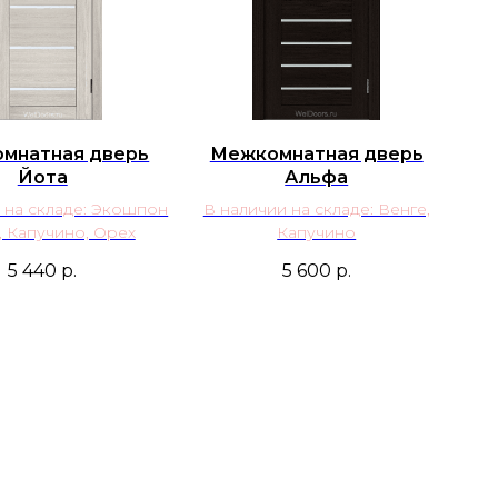
мнатная дверь
Межкомнатная дверь
Йота
Альфа
 на складе: Экошпон
В наличии на складе: Венге,
, Капучино, Орех
Капучино
5 440
р.
5 600
р.