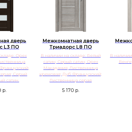
ная дверь
Межкомнатная дверь
Межко
с L3 ПО
Триадорс L8 ПО
складе: Орех
В наличии на складе: Белый
В наличии
Лиственница
сатин; Серый сатин;
Орех
Венге
 Французский;
Макадамия; Лиственница
серая; Серый
кремовая; Дуб Французский;
ый сатин.
Лиственница серая
0
р.
5 170
р.