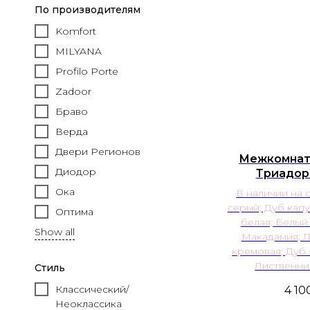
По производителям
Komfort
MILYANA
Profilo Porte
Zadoor
Браво
Верда
Двери Регионов
Межкомнат
Диодор
Триадор
Ока
В наличии на 
серый; Дуб кап
Оптима
белая; Белый
Show all
Макадамия; 
кремовая; Дуб
Лиственни
Стиль
Классический/
4 10
Неоклассика