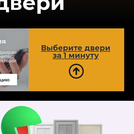
двери
ия
Выберите двери
еджерам
за 1 минуту
считают
ектации
ацию