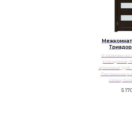
Межкомнат
Триадор
В наличии на 
Макадамия; 
кремовая; Дуб
Лиственница 
сатин; Бел
5 17