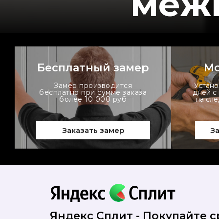
меж
Бесплатный замер
Мо
Замер производится
Устано
бесплатно при сумме заказа
дней с
более 10 000 руб
на сл
Заказать замер
За
Яндекс Сплит - Покупайте ср