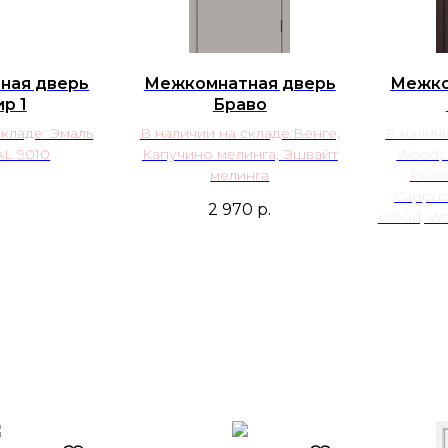
ная дверь
Межкомнатная дверь
Межко
р 1
Браво
складе: Эмаль
В наличии на складе:Венге,
В наличи
AL 9010
Капучино мелинга, Эшвайт
Wood; 
мелинга
Prove
Cappucc
2 970
р.
Wood; We