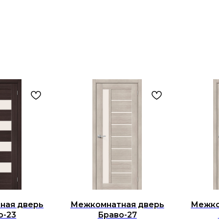
ная дверь
Межкомнатная дверь
Межко
о-23
Браво-27